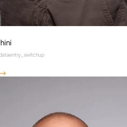
hini
dataentry_switchup