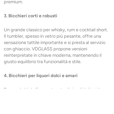
premium.
3. Bicchieri corti e robusti
Un grande classico per whisky, rum e cocktail short.
Il tumbler, spesso in vetro più pesante, offre una
sensazione tattile importante e si presta al servizio
con ghiaccio. VDGLASS propone versioni
reinterpretate in chiave moderna, mantenendo il
giusto equilibrio tra funzionalità e stile.
4. Bicchieri per liquori dolci e amari
Per prodotti da fine pasto o tradizionali italiani, la
scelta ricade spesso su bicchieri più piccoli, sottili e
slanciati. La forma stretta mantiene la
concentrazione aromatica, mentre la dimensione