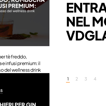
ENTR
NEL 
VDGL
per tè freddo,
 infusi premium: il
o del wellness drink
1
2
3
4