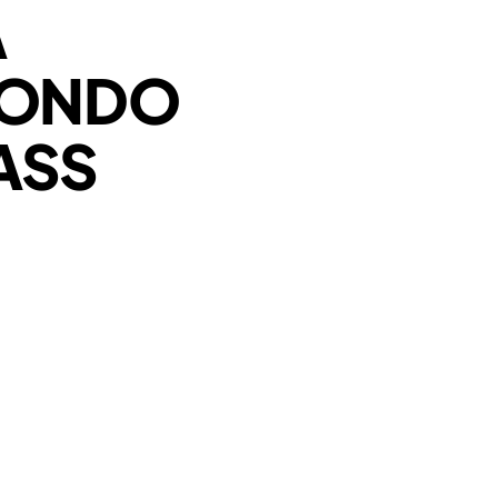
A
MONDO
ASS