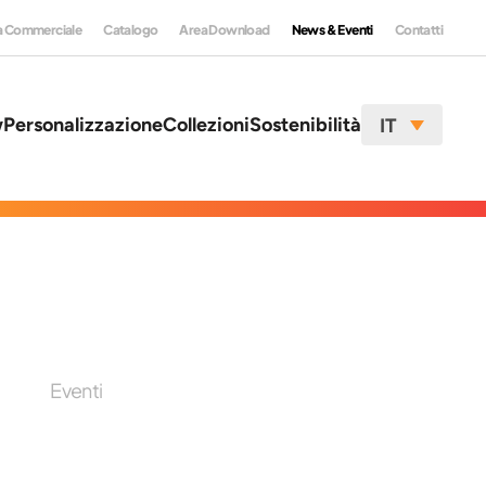
a Commerciale
Catalogo
Area Download
News & Eventi
Contatti
w
Personalizzazione
Collezioni
Sostenibilità
IT
Eventi