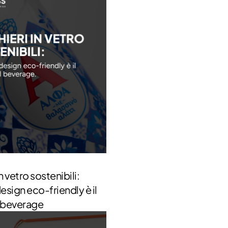
n vetro sostenibili:
design eco-friendly è il
l beverage