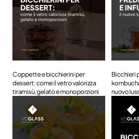
Coppette e bicchierini per
Bicchieri 
dessert: come il vetro valorizza
kombucha e
tiramisù, gelato e monoporzioni
nuovo luss