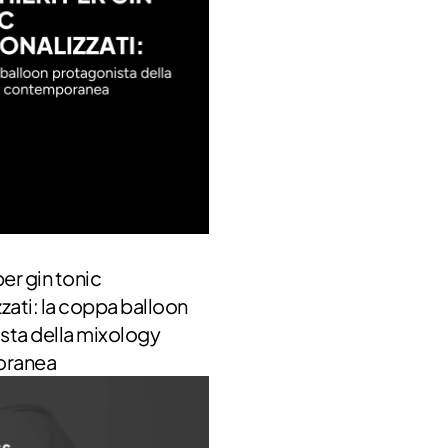
per gin tonic
zati: la coppa balloon
sta della mixology
oranea