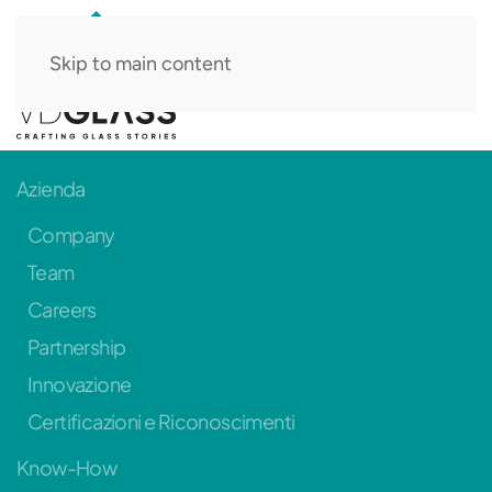
Skip to main content
IT
Azienda
Company
Team
Careers
Partnership
Innovazione
Certificazioni e Riconoscimenti
Know-How