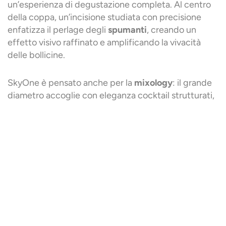
un’esperienza di degustazione completa. Al centro
della coppa, un’incisione studiata con precisione
enfatizza il perlage degli
spumanti
, creando un
effetto visivo raffinato e amplificando la vivacità
delle bollicine.
SkyOne è pensato anche per la
mixology
: il grande
diametro accoglie con eleganza cocktail strutturati,
mentre la base rinforzata garantisce resistenza e
praticità anche nell’uso più dinamico.
L’equilibrio tra estetica e funzionalità fa di SkyOne
un calice straordinario, progettato per
accompagnare ogni momento di degustazione con
stile e carattere. Un’unica soluzione per chi cerca il
meglio in ogni dettaglio, trasformando il semplice
atto di bere in un’esperienza sensoriale senza
compromessi.