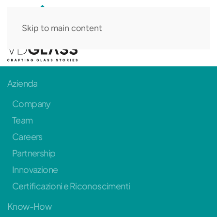
Skip to main content
IT
Azienda
Company
Team
Careers
Partnership
Innovazione
Certificazioni e Riconoscimenti
Know-How